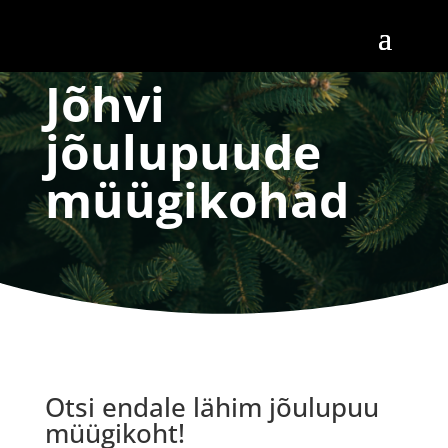
Jõhvi
jõulupuude
müügikohad
Otsi endale lähim jõulupuu
müügikoht!