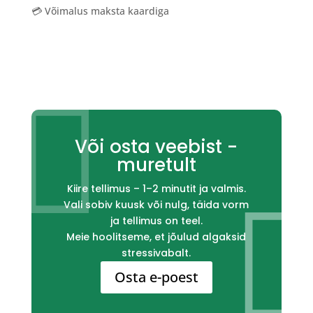
💳 Võimalus maksta kaardiga

Või osta veebist -
muretult
Kiire tellimus – 1–2 minutit ja valmis.
Vali sobiv kuusk või nulg, täida vorm
ja tellimus on teel.
Meie hoolitseme, et jõulud algaksid
stressivabalt.
Osta e-poest